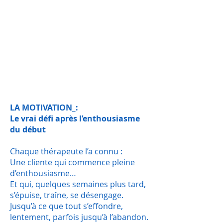
De l’inspiration, des outils
…et un brin de provocation !
L’INTERMEDE
DU COACHING NUTRITIONNEL
De l’inspiration, des outils
…et un brin de provocation !
LA MOTIVATION_:
Le vrai défi après l’enthousiasme
du début
Chaque thérapeute l’a connu :
Une cliente qui commence pleine
d’enthousiasme…
Et qui, quelques semaines plus tard,
s’épuise, traîne, se désengage.
Jusqu’à ce que tout s’effondre,
lentement, parfois jusqu’à l’abandon.