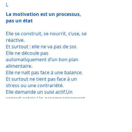
L
La motivation est un processus,
pas un état
Elle se construit, se nourrit, s’use, se
réactive.
Et surtout : elle ne va pas de soi.
Elle ne découle pas
automatiquement d’un bon plan
alimentaire.
Elle ne naît pas face à une balance.
Et surtout ne tient pas face à un
stress ou une contrariété.
Elle demande un suivi actif.
Un
regard précis.
Un accompagnement
qui s’adapte à ses fluctuations, au
lieu de s’étonner de son effritement.
________________________________________
__________