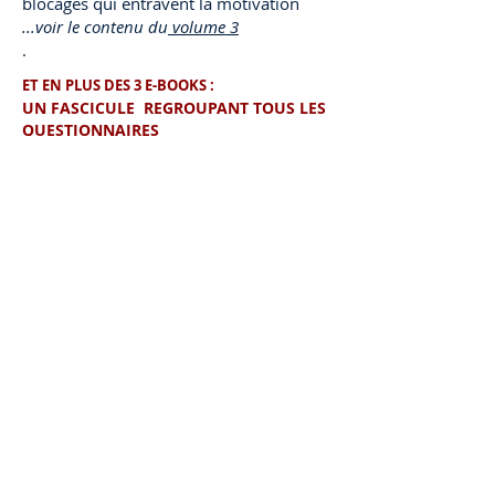
blocages qui entravent la motivation
...voir le contenu du
volume 3
.
ET EN PLUS DES 3 E-BOOKS :
UN FASCICULE REGROUPANT TOUS LES
QUESTIONNAIRES
destiné aux thérapeuthes qui souhaitent
utiliser les exercices pour leurs clients ou
disposer d'un support de
questionnement organisé pour aider à la
mise au point d'un objectif motivant.
(en savoir
plus...)
Prix total
des 3 e-books
et du fascicule de questionnaires