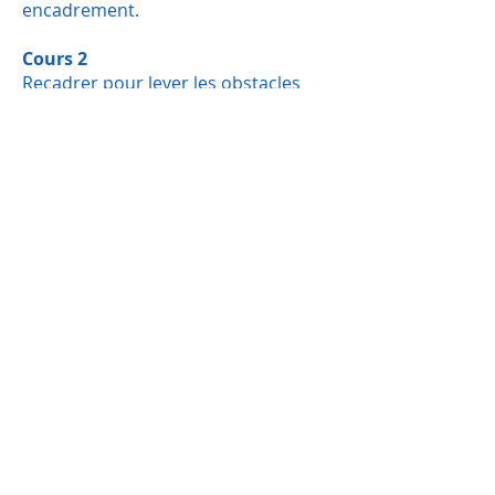
encadrement.
Cours 2
Recadrer pour lever les obstacles
Utiliser la communication non-
verbale
Adopter la bonne posture, maîtriser
sa gestuelle, synchroniser le débit, le
ton et le volume de son discours à
celui son interlocuteur par certaines
techniques de PNL crée un état
d'esprit où l'on sent que le courant
passe et qui encourage la poursuite
de l'objectif.
Cours 3
Respecter les aspirations
d'accompagnement
Alternant le besoin de structures et
l'envie de liberté… l'être humain est
changeant.