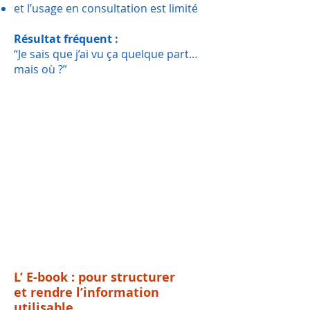
et l’usage en consultation est limité
Résultat fréquent :
“Je sais que j’ai vu ça quelque part…
mais où ?”
En résumé
La vidéo informe.
L’e-book structure.
Et le fascicule
transforme
l’information
en outil opérationnel.
L’ E-book : pour structurer
et rendre l’information
utilisable