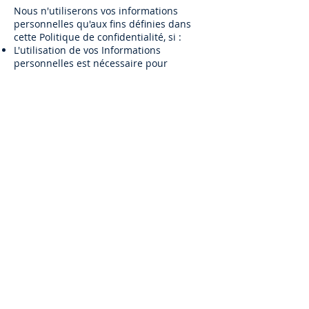
Nous n'utiliserons vos informations
personnelles qu'aux fins définies dans
cette Politique de confidentialité, si :
L'utilisation de vos Informations
personnelles est nécessaire pour
exécuter un contrat ou prendre des
mesures en vue de conclure un contrat
avec vous (par exemple, pour vous
fournir les Services ou pour vous fournir
notre assistance client ou technique)
Il nous est nécessaire d'utiliser vos
Informations personnelles pour nous
conformer à une obligation légale ou
réglementaire pertinente
Il nous est nécessaire d’utiliser vos
Informations personnelles pour nos
intérêts légitimes en tant qu'entreprise, à
condition que cette utilisation soit à tout
moment proportionnée et respectueuse
de vos droits à la vie privée.
Si vous résidez dans l'UE, vous pouvez :
Demander à recevoir la confirmation que